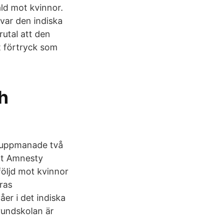
åld mot kvinnor.
 var den indiska
rutal att den
t förtryck som
h
18 uppmanade två
gt Amnesty
följd mot kvinnor
ras
åer i det indiska
rundskolan är