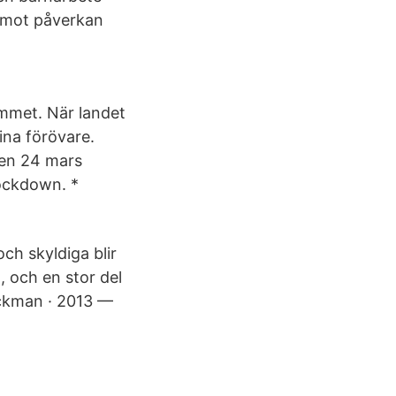
ar mot påverkan
hemmet. När landet
ina förövare.
Den 24 mars
lockdown. *
ch skyldiga blir
, och en stor del
eckman · 2013 —
.