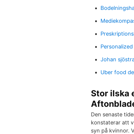
Bodelningsha
Mediekompas
Preskriptions
Personalized
Johan sjöstr
Uber food del
Stor ilska
Aftonblad
Den senaste tide
konstaterar att v
syn på kvinnor. V