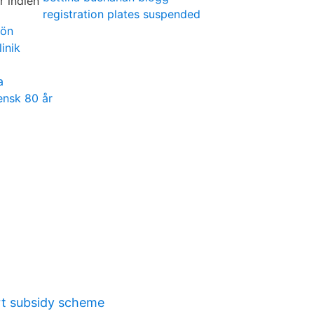
registration plates suspended
lön
inik
a
ensk 80 år
rt subsidy scheme