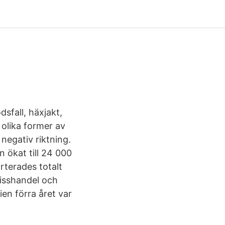
sfall, häxjakt,
a olika former av
negativ riktning.
n ökat till 24 000
rterades totalt
isshandel och
en förra året var