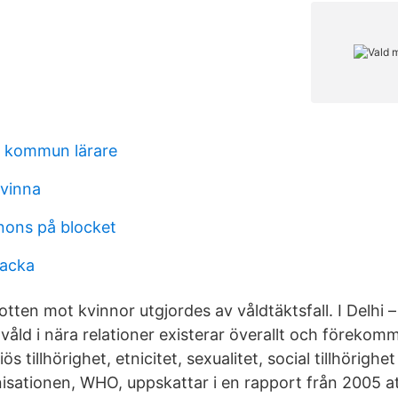
al kommun lärare
kvinna
nons på blocket
jacka
otten mot kvinnor utgjordes av våldtäktsfall. I Delhi
våld i nära relationer existerar överallt och föreko
iös tillhörighet, etnicitet, sexualitet, social tillhörighe
isationen, WHO, uppskattar i en rapport från 2005 a