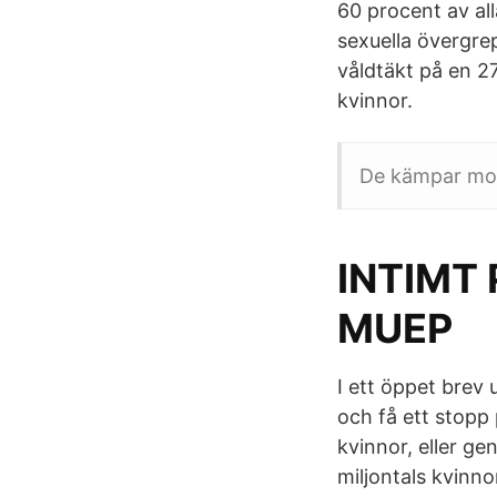
60 procent av all
sexuella övergre
våldtäkt på en 2
kvinnor.
De kämpar mot 
INTIMT
MUEP
I ett öppet brev 
och få ett stopp
kvinnor, eller ge
miljontals kvinno