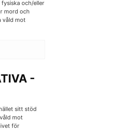
 fysiska och/eller
för mord och
a våld mot
TIVA -
ället sitt stöd
 våld mot
ivet för