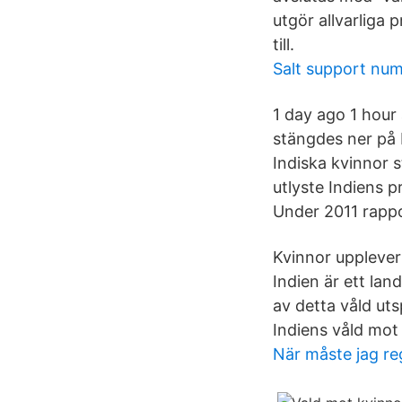
utgör allvarliga 
till.
Salt support nu
1 day ago 1 hour 
stängdes ner på 
Indiska kvinnor 
utlyste Indiens 
Under 2011 rappo
Kvinnor upplever
Indien är ett lan
av detta våld ut
Indiens våld mot
När måste jag re