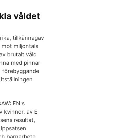
kla våldet
rika, tillkännagav
k mot miljontals
av brutalt våld
vinna med pinnar
av förebyggande
Utställningen
DAW: FN:s
v kvinnor. av E
ens resultat,
. Uppsatsen
ch barnarbete