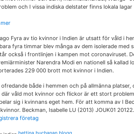
problem och I vissa indiska delstater finns lokala lag
mmer
ago Fyra av tio kvinnor i Indien är utsatt för våld i 
bara fyra timmar blev många av dem isolerade med s
står också i frontlinjen i kampen mot coronaviruset. 
premiärminister Narendra Modi en nationell så kallad 
rterades 229 000 brott mot kvinnor i Indien.
 ofredande både i hemmen och på allmänna platser, o
d där våld mot kvinnor och flickor är ett stort problem
spelar sig i kvinnans eget hem. För att komma av I B
 kvinnor. Beckman, Isabelle LU (2013) JOUK01 20122
gistrera företag
bettina buchanan blogg