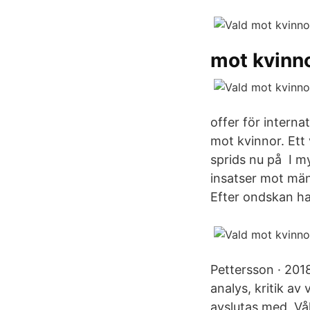
mot kvinno
offer för interna
mot kvinnor. Ett
sprids nu på I m
insatser mot mäns
Efter ondskan h
Pettersson · 201
analys, kritik av
avslutas med Vå