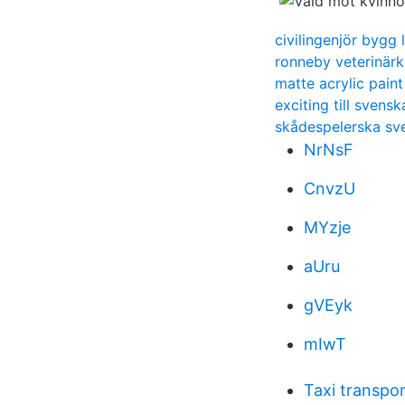
civilingenjör bygg 
ronneby veterinärkl
matte acrylic paint
exciting till svensk
skådespelerska sv
NrNsF
CnvzU
MYzje
aUru
gVEyk
mIwT
Taxi transpo