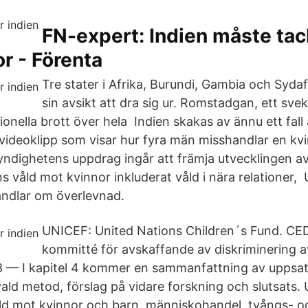
FN-expert: Indien måste tac
r - Förenta
Tre stater i Afrika, Burundi, Gambia och Sydaf
sin avsikt att dra sig ur. Romstadgan, ett sve
tionella brott över hela Indien skakas av ännu ett fall 
 videoklipp som visar hur fyra män misshandlar en k
yndighetens uppdrag ingår att främja utvecklingen 
 våld mot kvinnor inkluderat våld i nära relationer, 
andlar om överlevnad.
UNICEF: United Nations Children´s Fund. CE
kommitté för avskaffande av diskriminering a
8 — I kapitel 4 kommer en sammanfattning av uppsats
 vald metod, förslag på vidare forskning och slutsats
ld mot kvinnor och barn, människohandel, tvångs- o