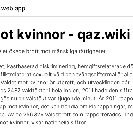
.web.app
ot kvinnor - qaz.wiki
alet ökade brott mot mänskliga rättigheter
, kastbaserad diskriminering, hemgiftsrelaterade död
nfliktrelaterat sexuellt våld och tvångsgiftermål är all
Våldet mot kvinnor är utbrett, och utvecklingen går i 
s 2487 våldtäkter i hela Indien, 2011 hade den siffra
egås nu en våldtäkt var tjugonde minut. År 2011 rappo
pp mot kvinnor, det kan handla om kidnappningar, m
pp. Av de 256 329 våldsbrott som rapporterades i Indi
ot kvinnor, visar nationella siffror.