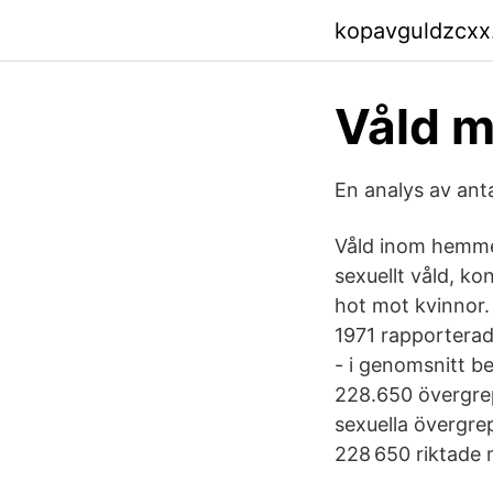
kopavguldzcxx
Våld m
En analys av ant
Våld inom hemmet
sexuellt våld, ko
hot mot kvinnor. 
1971 rapporterade
- i genomsnitt b
228.650 övergre
sexuella övergre
228 650 riktade m