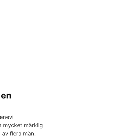
ien
tenevi
 en mycket märklig
d av flera män.