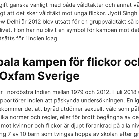
pgift ganska vanligt med både våldtäkter och annat v
igt att det sker våldtäkt mot unga flickor. Jyoti Singh
w Delhi år 2012 blev utsatt för en gruppvåldtäkt så b
ivet. Hon har nu blivit en symbol för kampen mot de
ätts för i Indien idag.
ala kampen för flickor oc
 Oxfam Sverige
r i nordöstra Indien mellan 1979 och 2012. I juli 20
apportörer Indien att påskynda undersökningen. Enli
rekommer det att byråd utdömer sexuellt våld som på
ika normer och regler, eller för brott begångna av de
mot kvinnor och flickor är djupt förankrad på alla niv
ng 7 av 10 barn som tvingas hoppa av skolan efter g