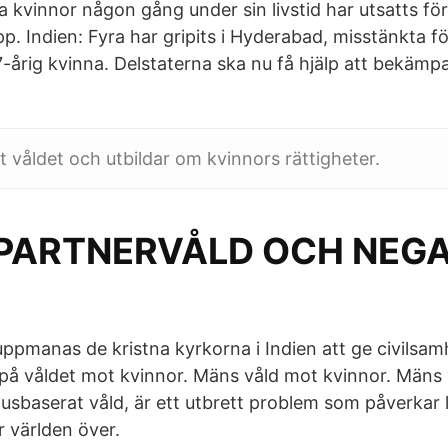
a kvinnor någon gång under sin livstid har utsatts för
pp. Indien: Fyra har gripits i Hyderabad, misstänkta 
7-årig kvinna. Delstaterna ska nu få hjälp att bekämp
våldet och utbildar om kvinnors rättigheter.
 PARTNERVÅLD OCH NEGA
uppmanas de kristna kyrkorna i Indien att ge civilsamh
 på våldet mot kvinnor. Mäns våld mot kvinnor. Mäns
nusbaserat våld, är ett utbrett problem som påverkar l
r världen över.