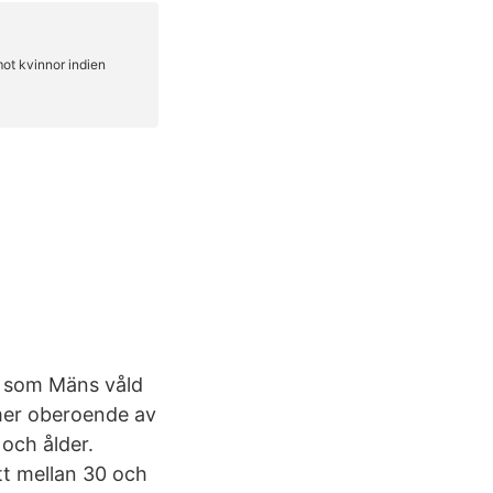
 – som Mäns våld
mmer oberoende av
t och ålder.
tt mellan 30 och