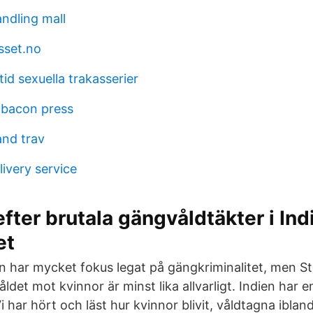
ndling mall
set.no
tid sexuella trakasserier
 bacon press
and trav
ivery service
 efter brutala gängvåldtäkter i Ind
et
n har mycket fokus legat på gängkriminalitet, men S
åldet mot kvinnor är minst lika allvarligt. Indien har
i har hört och läst hur kvinnor blivit, våldtagna iblan