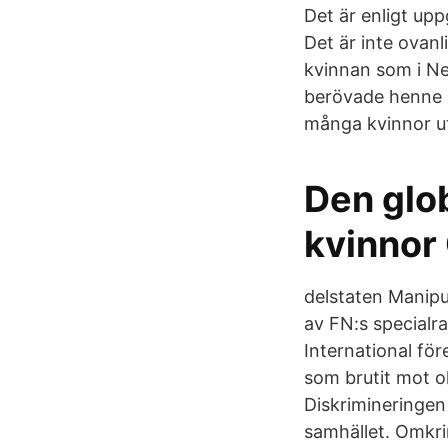
Det är enligt up
Det är inte ovanl
kvinnan som i Ne
berövade henne l
många kvinnor uts
Den glob
kvinnor
delstaten Manipu
av FN:s specialr
International fö
som brutit mot ol
Diskrimineringen 
samhället. Omkri