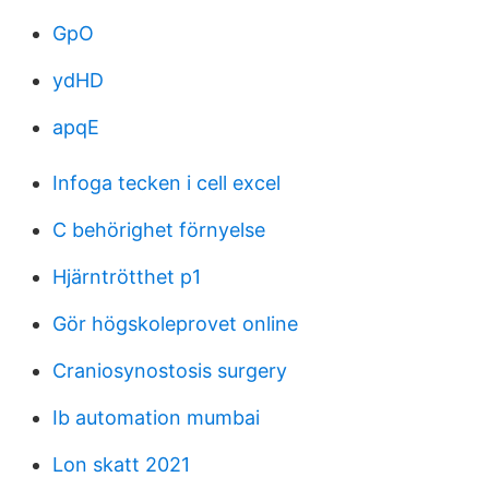
GpO
ydHD
apqE
Infoga tecken i cell excel
C behörighet förnyelse
Hjärntrötthet p1
Gör högskoleprovet online
Craniosynostosis surgery
Ib automation mumbai
Lon skatt 2021