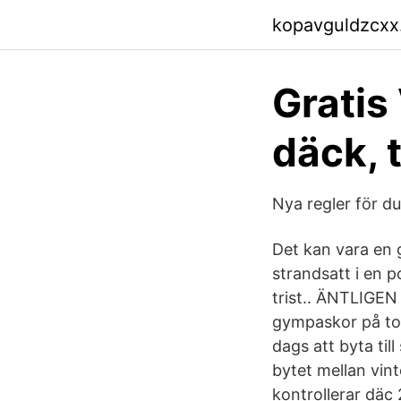
kopavguldzcxx
Gratis
däck, 
Nya regler för d
Det kan vara en go
strandsatt i en p
trist.. ÄNTLIGE
gympaskor på torr
dags att byta til
bytet mellan vin
kontrollerar dä