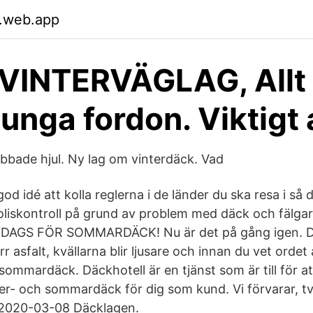
.web.app
 VINTERVÄGLAG, Allt
tunga fordon. Viktigt 
ubbade hjul. Ny lag om vinterdäck. Vad
d idé att kolla reglerna i de länder du ska resa i så du
oliskontroll på grund av problem med däck och fälgar
N DAGS FÖR SOMMARDÄCK! Nu är det på gång igen. 
 asfalt, kvällarna blir ljusare och innan du vet ordet a
l sommardäck. Däckhotell är en tjänst som är till för a
ter- och sommardäck för dig som kund. Vi förvarar, t
c 2020-03-08 Däcklagen.