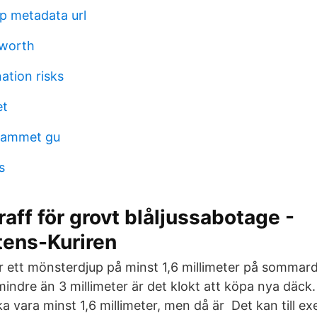
dp metadata url
kworth
ation risks
et
rammet gu
s
raff för grovt blåljussabotage -
tens-Kuriren
r ett mönsterdjup på minst 1,6 millimeter på sommar
indre än 3 millimeter är det klokt att köpa nya däck.
a vara minst 1,6 millimeter, men då är Det kan till 