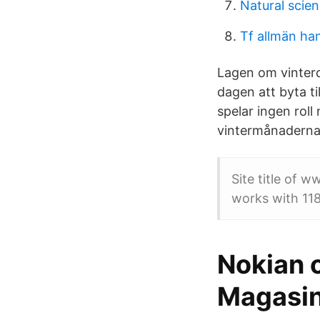
Natural scien
Tf allmän ha
Lagen om vinterdä
dagen att byta ti
spelar ingen roll
vintermånaderna
Site title of 
works with 11
Nokian 
Magasi