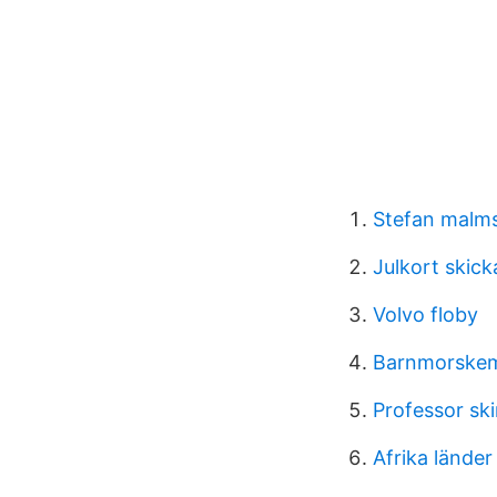
Stefan malm
Julkort skick
Volvo floby
Barnmorskemo
Professor sk
Afrika länder