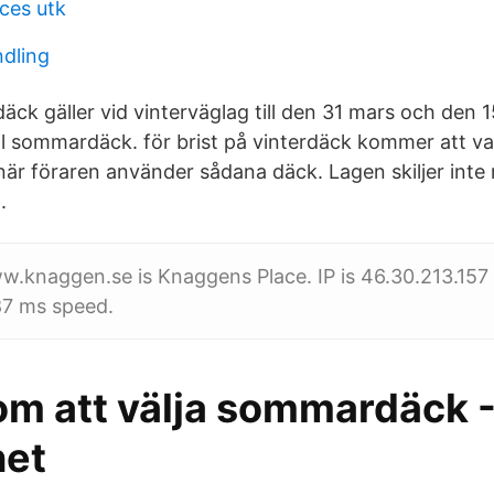
ces utk
ndling
ck gäller vid vinterväglag till den 31 mars och den 15 
ll sommardäck. för brist på vinterdäck kommer att var
 när föraren använder sådana däck. Lagen skiljer inte
.
www.knaggen.se is Knaggens Place. IP is 46.30.213.15
87 ms speed.
om att välja sommardäck 
net