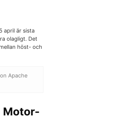
april är sista
a olagligt. Det
 mellan höst- och
7 on Apache
- Motor-