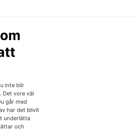
 om
att
 inte blir
. Det vore väl
Du går med
v har det blivit
tt underlätta
vättar och