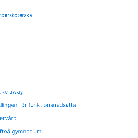
nderskoterska
take away
lingen för funktionsnedsatta
tervård
efteå gymnasium