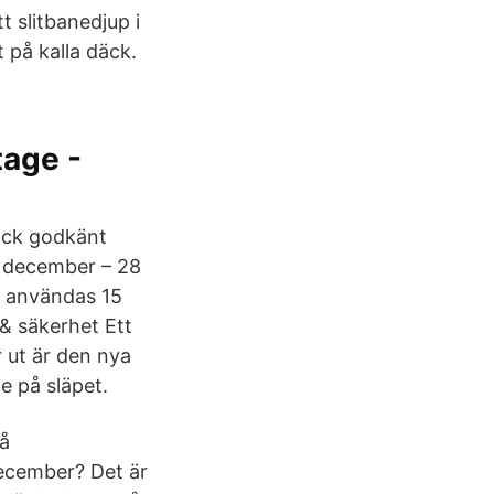
t slitbanedjup i
t på kalla däck.
tage -
ck godkänt
 december – 28
e användas 15
& säkerhet Ett
 ut är den nya
e på släpet.
då
december? Det är