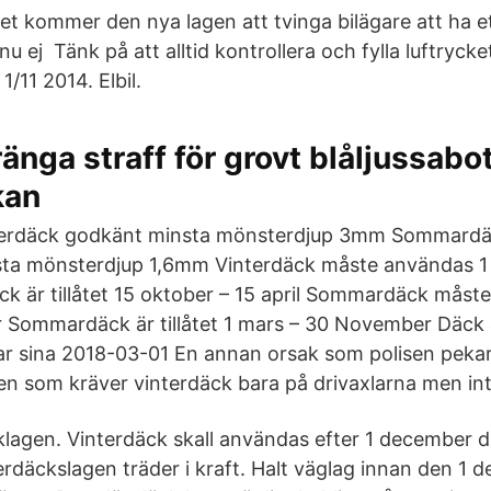
et kommer den nya lagen att tvinga bilägare att ha et
u ej Tänk på att alltid kontrollera och fylla luftrycke
1/11 2014. Elbil.
ränga straff för grovt blåljussabo
kan
terdäck godkänt minsta mönsterdjup 3mm Sommardä
ta mönsterdjup 1,6mm Vinterdäck måste användas 1
äck är tillåtet 15 oktober – 15 april Sommardäck måst
er Sommardäck är tillåtet 1 mars – 30 November Däck 
orar sina 2018-03-01 En annan orsak som polisen pekar
n som kräver vinterdäck bara på drivaxlarna men int
lagen. Vinterdäck skall användas efter 1 december 
erdäckslagen träder i kraft. Halt väglag innan den 1 