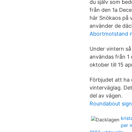
du själv som bedö
från den 1a Dece
här Snökaos på v
använder de däck
Abortmotstand 
Under vintern så
användas från 1 
oktober till 15 a
Förbjudet att ha
vinterväglag. Det
del av vägen.
Roundabout sign
kris
per 