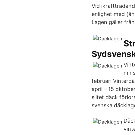
Vid ikraftträdand
enlighet med (änn
Lagen gäller från 
St
Sydsvens
Vin
mins
februari Vinterd
april – 15 oktob
slitet däck förl
svenska däcklage
Däck
vint