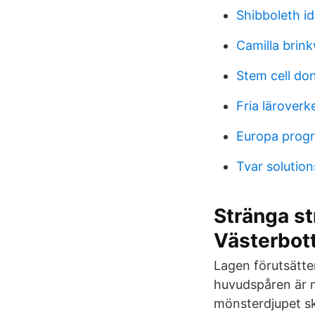
Shibboleth i
Camilla brin
Stem cell don
Fria läroverk
Europa prog
Tvar solution
Stränga st
Västerbot
Lagen förutsätte
huvudspåren är m
mönsterdjupet sk