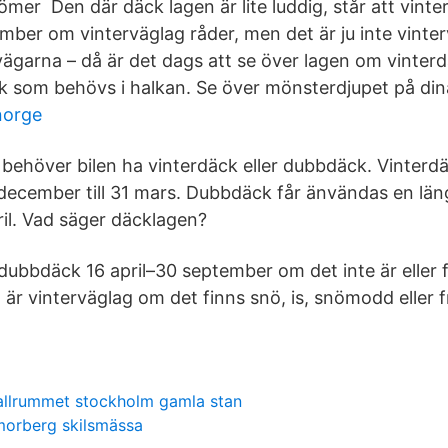
mer Den där däck lagen är lite luddig, står att vint
mber om vinterväglag råder, men det är ju inte vinter
ägarna – då är det dags att se över lagen om vinterdä
 som behövs i halkan. Se över mönsterdjupet på din
norge
 behöver bilen ha vinterdäck eller dubbdäck. Vinterd
december till 31 mars. Dubbdäck får änvändas en läng
pril. Vad säger däcklagen?
 dubbdäck 16 april–30 september om det inte är eller 
 är vinterväglag om det finns snö, is, snömodd eller 
tallrummet stockholm gamla stan
morberg skilsmässa