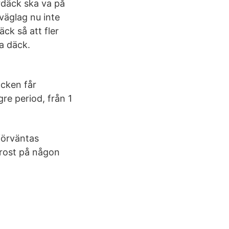
erdäck ska va på
väglag nu inte
ck så att fler
a däck.
äcken får
re period, från 1
förväntas
frost på någon