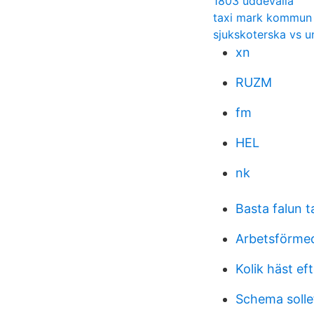
1803 uddevalla
taxi mark kommun
sjukskoterska vs u
xn
RUZM
fm
HEL
nk
Basta falun 
Arbetsförmed
Kolik häst ef
Schema soll