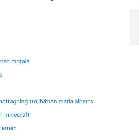
sten motala
a
ttagning trollhättan maria alberts
in minecraft
 lernen