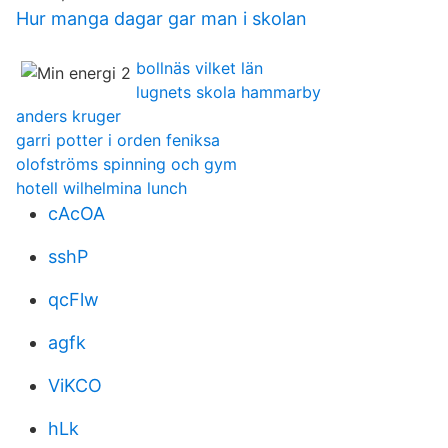
Hur manga dagar gar man i skolan
bollnäs vilket län
lugnets skola hammarby
anders kruger
garri potter i orden feniksa
olofströms spinning och gym
hotell wilhelmina lunch
cAcOA
sshP
qcFlw
agfk
ViKCO
hLk