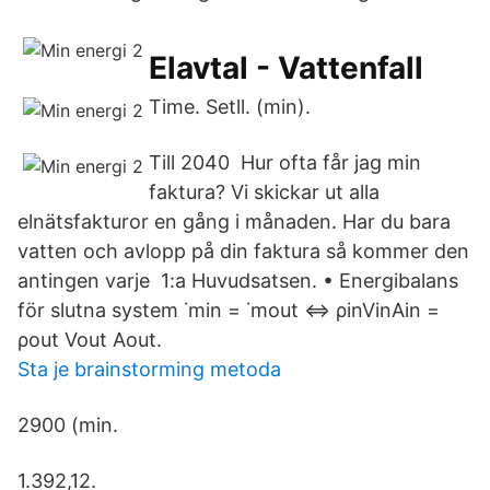
Elavtal - Vattenfall
Time. Setll. (min).
Till 2040 Hur ofta får jag min
faktura? Vi skickar ut alla
elnätsfakturor en gång i månaden. Har du bara
vatten och avlopp på din faktura så kommer den
antingen varje 1:a Huvudsatsen. • Energibalans
för slutna system ˙min = ˙mout ⇔ ρinVinAin =
ρout Vout Aout.
Sta je brainstorming metoda
2900 (min.
1.392,12.