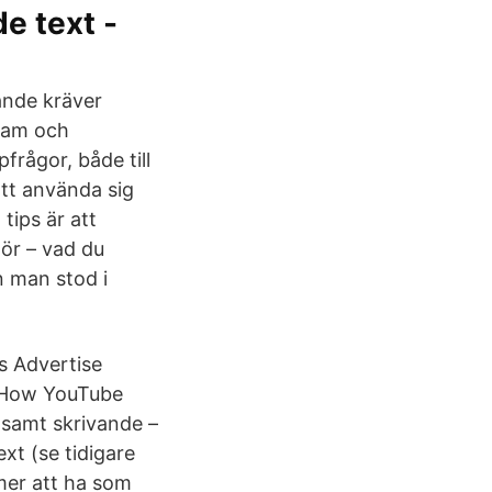
e text -
ande kräver
sam och
frågor, både till
att använda sig
tips är att
hör – vad du
n man stod i
s Advertise
y How YouTube
samt skrivande –
xt (se tidigare
mer att ha som