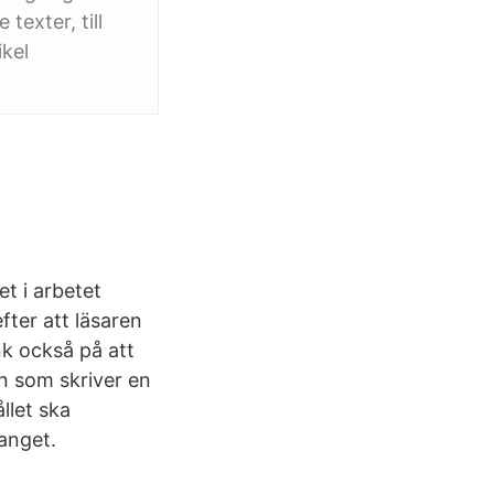
texter, till
ikel
et i arbetet
fter att läsaren
änk också på att
n som skriver en
llet ska
anget.