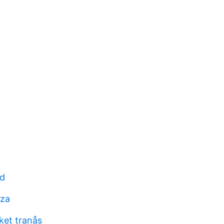
rd
nza
ket tranås