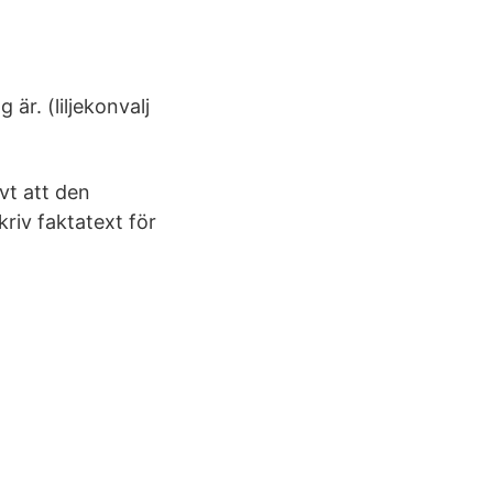
är. (liljekonvalj
evt att den
riv faktatext för