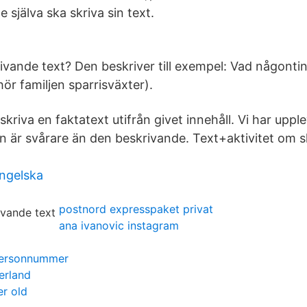
e själva ska skriva sin text.
vande text? Den beskriver till exempel: Vad någonting 
hör familjen sparrisväxter).
skriva en faktatext utifrån givet innehåll. Vi har uppl
n är svårare än den beskrivande. Text+aktivitet om sk
engelska
postnord expresspaket privat
ana ivanovic instagram
personnummer
erland
r old