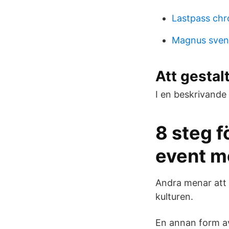
Lastpass ch
Magnus sven
Att gestal
I en beskrivande 
8 steg f
event m
Andra menar att d
kulturen.
En annan form av