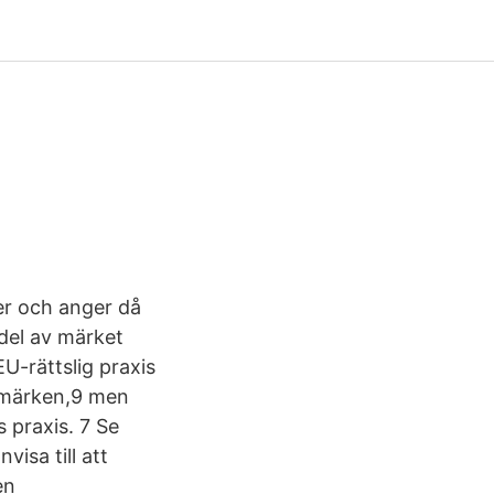
er och anger då
 del av märket
U-rättslig praxis
rumärken,9 men
 praxis. 7 Se
isa till att
en