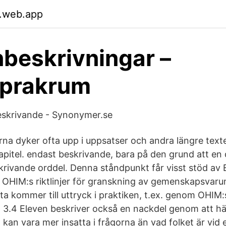
.web.app
beskrivningar –
sprakrum
eskrivande - Synonymer.se
rna dyker ofta upp i uppsatser och andra längre text
 kapitel. endast beskrivande, bara på den grund att en
krivande orddel. Denna ståndpunkt får visst stöd av E
 OHIM:s riktlinjer för granskning av gemenskapsva
ta kommer till uttryck i praktiken, t.ex. genom OHIM:s
tt 3.4 Eleven beskriver också en nackdel genom att hänv
d kan vara mer insatta i frågorna än vad folket är vid 