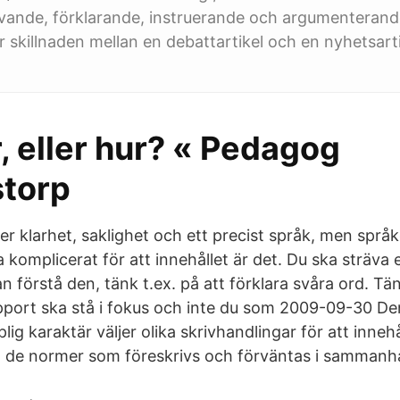
ivande, förklarande, instruerande och argumenterande 
 skillnaden mellan en debattartikel och en nyhetsart
, eller hur? « Pedagog
storp
er klarhet, saklighet och ett precist språk, men språk
 komplicerat för att innehållet är det. Du ska sträva e
 kan förstå den, tänk t.ex. på att förklara svåra ord. T
pport ska stå i fokus och inte du som 2009-09-30 De
lig karaktär väljer olika skrivhandlingar för att innehå
gt de normer som föreskrivs och förväntas i sammanh