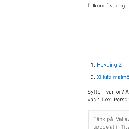
folkomröstning.
Hovding 2
Xl lutz malm
Syfte – varför? A
vad? T.ex. Perso
Tänk på Val av
uppdelat i “Tit