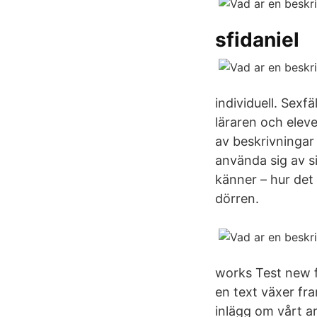
sfidaniel
individuell. Sexf
läraren och eleve
av beskrivningar
använda sig av si
känner – hur det 
dörren.
works Test new 
en text växer fr
inlägg om vårt 