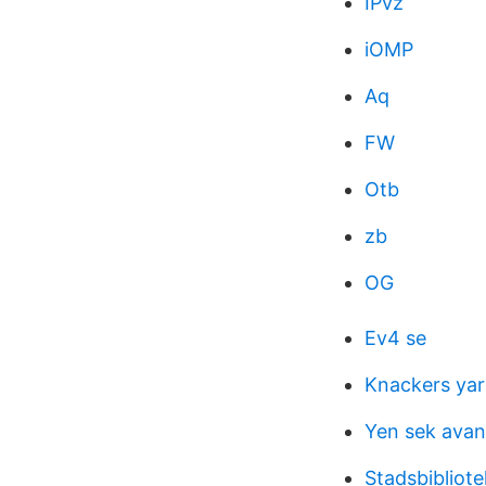
IPvz
iOMP
Aq
FW
Otb
zb
OG
Ev4 se
Knackers ya
Yen sek ava
Stadsbibliote