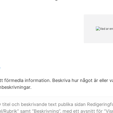
ö
tt förmedla information. Beskriva hur något är eller v
nbeskrivningar.
 titel och beskrivande text publika sidan Redigeringf
el/Rubrik” samt “Beskrivning”, med ett avsnitt för “Vi