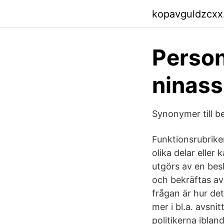
kopavguldzcxx
Person
ninas
Synonymer till b
Funktionsrubrike
olika delar eller
utgörs av en bes
och bekräftas av
frågan är hur det
mer i bl.a. avsni
politikerna iblan