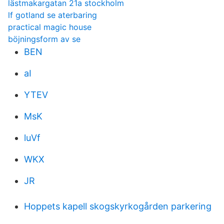
lästmakargatan 21a stockholm
lf gotland se aterbaring
practical magic house
böjningsform av se
BEN
aI
YTEV
MsK
luVf
WKX
JR
Hoppets kapell skogskyrkogården parkering