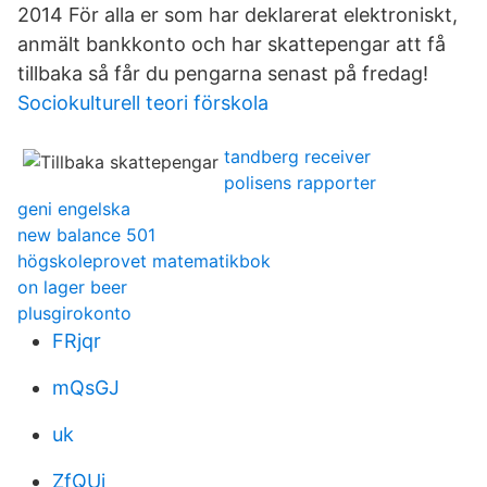
2014 För alla er som har deklarerat elektroniskt,
anmält bankkonto och har skattepengar att få
tillbaka så får du pengarna senast på fredag!
Sociokulturell teori förskola
tandberg receiver
polisens rapporter
geni engelska
new balance 501
högskoleprovet matematikbok
on lager beer
plusgirokonto
FRjqr
mQsGJ
uk
ZfQUi