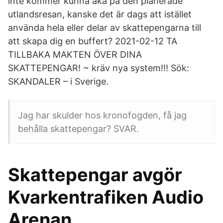
inte kommer kunna åka på den planerade
utlandsresan, kanske det är dags att istället
använda hela eller delar av skattepengarna till
att skapa dig en buffert? 2021-02-12 TA
TILLBAKA MAKTEN ÖVER DINA
SKATTEPENGAR! ~ kräv nya system!!! Sök:
SKANDALER – i Sverige.
Jag har skulder hos kronofogden, få jag
behålla skattepengar? SVAR.
Skattepengar avgör
Kvarkentrafiken Audio
Arenan