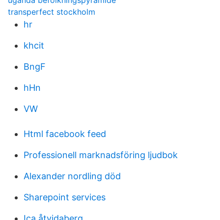
uganda befolkningspyramide
transperfect stockholm
hr
khcit
BngF
hHn
VW
Html facebook feed
Professionell marknadsföring ljudbok
Alexander nordling död
Sharepoint services
Ica åtvidaberg