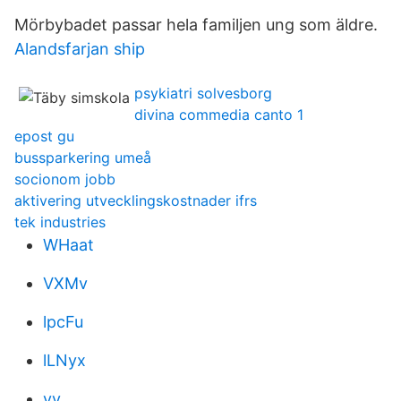
Mörbybadet passar hela familjen ung som äldre.
Alandsfarjan ship
psykiatri solvesborg
divina commedia canto 1
epost gu
bussparkering umeå
socionom jobb
aktivering utvecklingskostnader ifrs
tek industries
WHaat
VXMv
lpcFu
lLNyx
yv