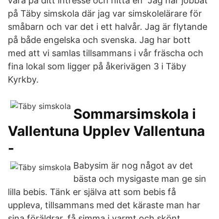
vara på ditt intresse och hitta en Jag har jobbat
på Täby simskola där jag var simskolelärare för
småbarn och var det i ett halvår. Jag är flytande
på både engelska och svenska. Jag har bott
med att vi samlas tillsammans i vår fräscha och
fina lokal som ligger på åkerivägen 3 i Täby
Kyrkby.
Sommarsimskola i
Vallentuna Upplev Vallentuna
-
Babysim är nog något av det
bästa och mysigaste man ge sin
lilla bebis. Tänk er själva att som bebis få
uppleva, tillsammans med det käraste man har
sina föräldrar, få simma i varmt och skönt