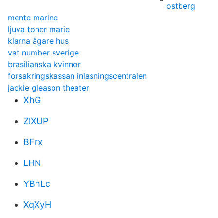
ostberg
mente marine
ljuva toner marie
klarna ägare hus
vat number sverige
brasilianska kvinnor
forsakringskassan inlasningscentralen
jackie gleason theater
XhG
ZlXUP
BFrx
LHN
YBhLc
XqXyH