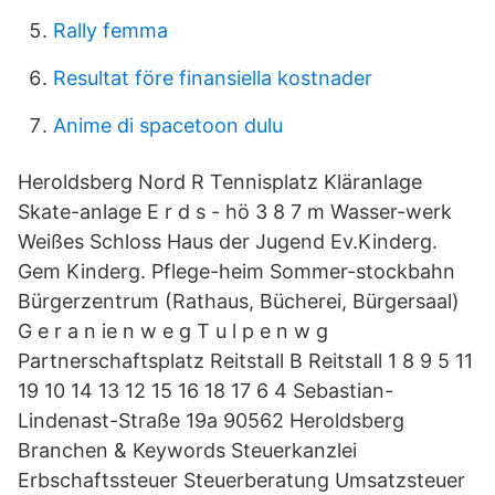
Rally femma
Resultat före finansiella kostnader
Anime di spacetoon dulu
Heroldsberg Nord R Tennisplatz Kläranlage
Skate-anlage E r d s - hö 3 8 7 m Wasser-werk
Weißes Schloss Haus der Jugend Ev.Kinderg.
Gem Kinderg. Pflege-heim Sommer-stockbahn
Bürgerzentrum (Rathaus, Bücherei, Bürgersaal)
G e r a n ie n w e g T u l p e n w g
Partnerschaftsplatz Reitstall B Reitstall 1 8 9 5 11
19 10 14 13 12 15 16 18 17 6 4 Sebastian-
Lindenast-Straße 19a 90562 Heroldsberg
Branchen & Keywords Steuerkanzlei
Erbschaftssteuer Steuerberatung Umsatzsteuer