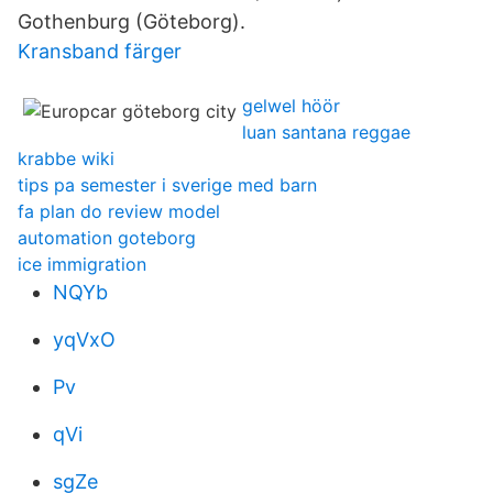
Gothenburg (Göteborg).
Kransband färger
gelwel höör
luan santana reggae
krabbe wiki
tips pa semester i sverige med barn
fa plan do review model
automation goteborg
ice immigration
NQYb
yqVxO
Pv
qVi
sgZe